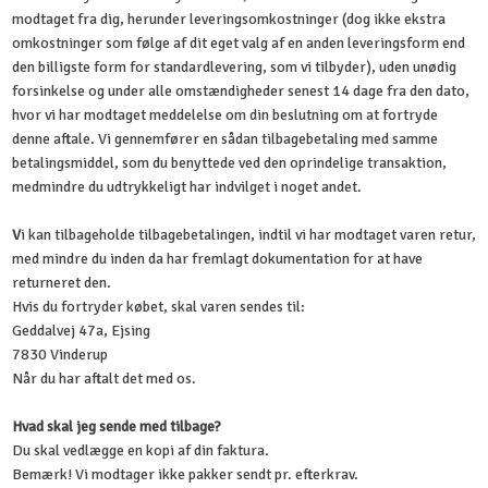
modtaget fra dig, herunder leveringsomkostninger (dog ikke ekstra
omkostninger som følge af dit eget valg af en anden leveringsform end
den billigste form for standardlevering, som vi tilbyder), uden unødig
forsinkelse og under alle omstændigheder senest 14 dage fra den dato,
hvor vi har modtaget meddelelse om din beslutning om at fortryde
denne aftale. Vi gennemfører en sådan tilbagebetaling med samme
betalingsmiddel, som du benyttede ved den oprindelige transaktion,
medmindre du udtrykkeligt har indvilget i noget andet.
V
i kan tilbageholde tilbagebetalingen, indtil vi har modtaget varen retur,
med mindre du inden da har fremlagt dokumentation for at have
returneret den.
Hvis du fortryder købet, skal varen sendes til:
Geddalvej 47a, Ejsing
7830 Vinderup
Når du har aftalt det med os.
Hvad skal jeg sende med tilbage?
Du skal vedlægge en kopi af din faktura.
Bemærk! Vi modtager ikke pakker sendt pr. efterkrav.