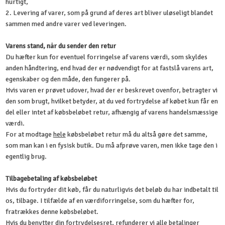
hurtigt,
2. Levering af varer, som på grund af deres art bliver uløseligt blandet
sammen med andre varer ved leveringen.
Varens stand, når du sender den retur
Du hæfter kun for eventuel forringelse af varens værdi, som skyldes
anden håndtering, end hvad der er nødvendigt for at fastslå varens art,
egenskaber og den måde, den fungerer på.
Hvis varen er prøvet udover, hvad der er beskrevet ovenfor, betragter vi
den som brugt, hvilket betyder, at du ved fortrydelse af købet kun får en
del eller intet af købsbeløbet retur, afhængig af varens handelsmæssige
værdi.
For at modtage
hele
købsbeløbet retur må du altså gøre det samme,
som man kan i en fysisk butik. Du må afprøve varen, men ikke tage den i
egentlig brug.
Tilbagebetaling af købsbeløbet
Hvis du fortryder dit køb, får du naturligvis det beløb du har indbetalt til
os, tilbage. I tilfælde af en værdiforringelse, som du hæfter for,
fratrækkes denne købsbeløbet.
Hvis du benytter din fortrydelsesret, refunderer vi alle betalinger