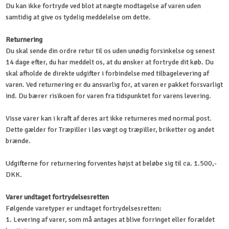
Du kan ikke fortryde ved blot at nægte modtagelse af varen uden
samtidig at give os tydelig meddelelse om dette.
Returnering
Du skal sende din ordre retur til os uden unødig forsinkelse og senest
14 dage efter, du har meddelt os, at du ønsker at fortryde dit køb. Du
skal afholde de direkte udgifter i forbindelse med tilbagelevering af
varen. Ved returnering er du ansvarlig for, at varen er pakket forsvarligt
ind. Du bærer risikoen for varen fra tidspunktet for varens levering.
Visse varer kan i kraft af deres art ikke returneres med normal post.
Dette gælder for Træpiller i løs vægt og træpiller, briketter og andet
brænde.
Udgifterne for returnering forventes højst at beløbe sig til ca. 1.500,-
DKK.
Varer undtaget fortrydelsesretten
Følgende varetyper er undtaget fortrydelsesretten:
1. Levering af varer, som må antages at blive forringet eller forældet