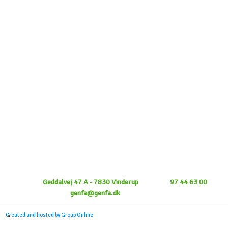
KONTAKT OS​ »
ÅBNINGSTIDER:
Mandag - fredag kl. 07 - 17
Lørdag kl. 10 - 12
​Genfa I/S
-
Geddalvej 47 A - 7830 Vinderup
- Telefon:
97 44 63 00
- E-
mail:
genfa@genfa.dk
- CVR: 28878176
Created and hosted by Group Online