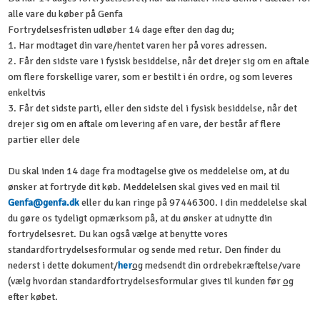
alle vare du køber på Genfa
Fortrydelsesfristen udløber 14 dage efter den dag du;
1. Har modtaget din vare/hentet varen her på vores adressen.
2. Får den sidste vare i fysisk besiddelse, når det drejer sig om en aftale
om flere forskellige varer, som er bestilt i én ordre, og som leveres
enkeltvis
3. Får det sidste parti, eller den sidste del i fysisk besiddelse, når det
drejer sig om en aftale om levering af en vare, der består af flere
partier eller dele
Du skal inden 14 dage fra modtagelse give os meddelelse om, at du
ønsker at fortryde dit køb. Meddelelsen skal gives ved en mail til
Genfa@genfa.dk
eller du kan ringe på 97446300. I din meddelelse skal
du gøre os tydeligt opmærksom på, at du ønsker at udnytte din
fortrydelsesret. Du kan også vælge at benytte vores
standardfortrydelsesformular og sende med retur. Den finder du
nederst i dette dokument/
her
og
medsendt din ordrebekræftelse/vare
(vælg hvordan standardfortrydelsesformular gives til kunden før
og
efter købet.