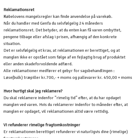
Reklamationsret
K
øbelovens mangelsregler kan finde anvendelse på varekøb.
Når du handler med Genfa du selvfølgelig 24 måneders
reklamationsret. Det betyder, at du enten kan få varen ombyttet,
pengene tilbage eller afslag i prisen, afhængig af den konkrete
situation.
Det er selvfølgelig et krav, at reklamationen er berettiget, og at
manglen ikke er opstået som følge af en fejlagtig brug af produktet
eller anden skadeforvoldende adfærd.
Alle reklamationer medfører et gebyr for sagsbehandlingen :
Løse(bulk) træpiller kr.700,- + moms og pallevarer kr. 450,00 + moms
Hvor hurtigt skal jeg reklamere?
Du skal reklamere indenfor ”rimelig tid” efter, at du har opdaget
manglen ved varen. Hvis du reklamerer indenfor to måneder efter, at
manglen er opdaget, vil reklamationen altid være rettidig.
Vi refunderer rimelige fragtomkostninger
Er reklamationen berettiget refunderer vi naturligvis dine (rimelige)