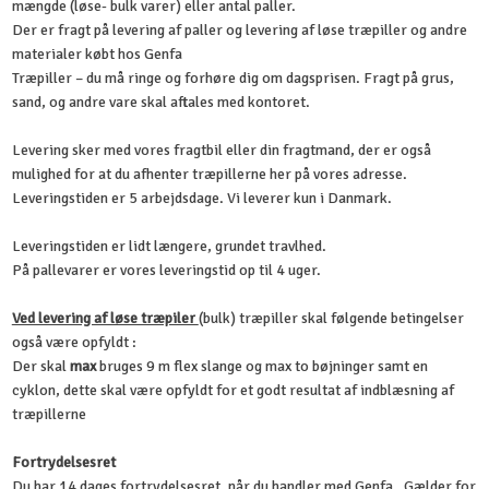
mængde (løse- bulk varer) eller antal paller.
Der er fragt på levering af paller og levering af løse træpiller og andre
materialer købt hos Genfa
Træpiller – du må ringe og forhøre dig om dagsprisen. Fragt på grus,
sand, og andre vare skal aftales med kontoret.
Levering sker med vores fragtbil eller din fragtmand, der er også
mulighed for at du afhenter træpillerne her på vores adresse.
Leveringstiden er 5 arbejdsdage. Vi leverer kun i Danmark.
Leveringstiden er lidt længere, grundet travlhed.
​På pallevarer er vores leveringstid op til 4 uger.
Ved levering af løse træpiler
(bulk) træpiller skal følgende betingelser
også være opfyldt :
Der skal
max
bruges 9 m flex slange og max to bøjninger samt en
cyklon, dette skal være opfyldt for et godt resultat af indblæsning af
træpillerne
Fortrydelsesret
Du har 14 dages fortrydelsesret, når du handler med Genfa . Gælder for