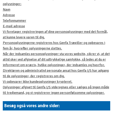
oplysninger:
Navn
Adresse
Telefonnummer
E-mail adresse
Vi foretager registreringen af dine personoplysninger med det formål,
at kunne levere varen til dig.
Personoplysningerne registreres hos Genfa Træpiller og opbevares i
fem år, hvorefter oplysningerne slettes.
Når der indsamles personoplysninger via vores website, sikrer vi, at det
altid sker ved afgivelse af dit udtrykkelige samtykke, så ledes at du er
informeret om præcis, hvilke oplysninger, der indsamles og hvorfor.
Direktøren og administrativt personale ansat hos Genfa I/S har adgang
til de oplysninger, der registreres om dig.
Vi opbevarer ikke kundeoplysninger krypteret.
Oplysninger afgivet til Genfa I/S videregives eller sælges på ingen måde
til tredjemand, og vi registrerer ingen personfølsomme oplysninger.
Besøg også vores andre sider​: