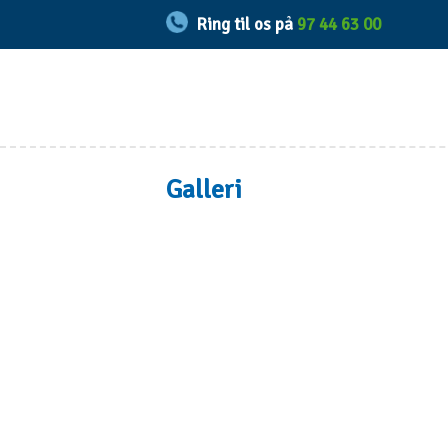
​
Ring til os p​
å
97 44 63 00
Galleri​